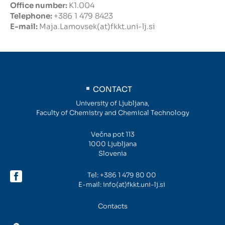
Office number:
K1.004
Telephone:
+386 1 479 8423
Intranet
E-mail:
Maja.Lamovsek(at)fkkt.uni-lj.si
Webmail
FKKT Library
CONTACT
Water Research Center UL
University of Ljubljana,
Faculty of Chemistry and Chemical Technology
Večna pot 113
SL
EN
1000 Ljubljana
Slovenia
Tel:
+386 1 479 80 00
E-mail:
info(at)fkkt.uni-lj.si
Contacts