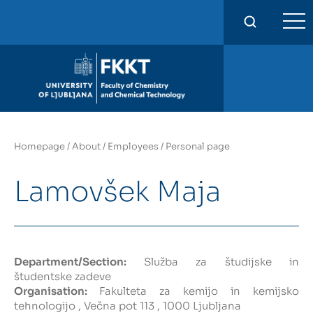
FKKT
Homepage
/
About
/
Employees
/
Personal page
Lamovšek Maja
Department/Section:
Služba za študijske in
študentske zadeve
Organisation:
Fakulteta za kemijo in kemijsko
tehnologijo , Večna pot 113 , 1000 Ljubljana