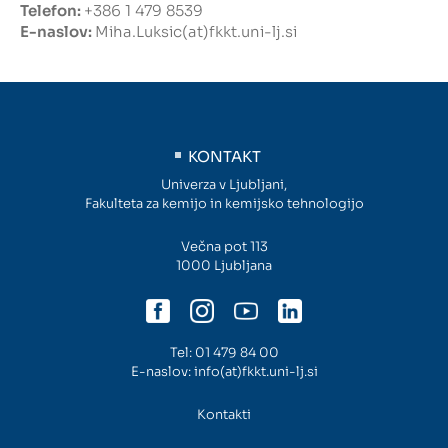
Telefon:
+386 1 479 8539
E-naslov:
Miha.Luksic(at)fkkt.uni-lj.si
Intranet
Webmail
Knjižnica FKKT
KONTAKT
Univerza v Ljubljani,
Javna naročila
Fakulteta za kemijo in kemijsko tehnologijo
Alumni UL FKKT
Večna pot 113
1000 Ljubljana
Center za raziskave vode UL
Tel:
01 479 84 00
SL
EN
E-naslov:
info(at)fkkt.uni-lj.si
Kontakti