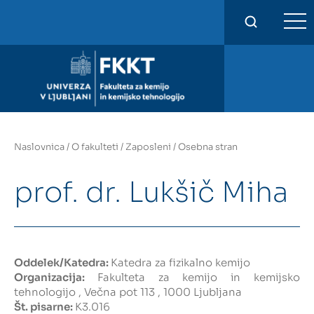
FKKT
Naslovnica
/
O fakulteti
/
Zaposleni
/
Osebna stran
prof. dr. Lukšič Miha
Oddelek/Katedra:
Katedra za fizikalno kemijo
Organizacija:
Fakulteta za kemijo in kemijsko
tehnologijo , Večna pot 113 , 1000 Ljubljana
Št. pisarne:
K3.016