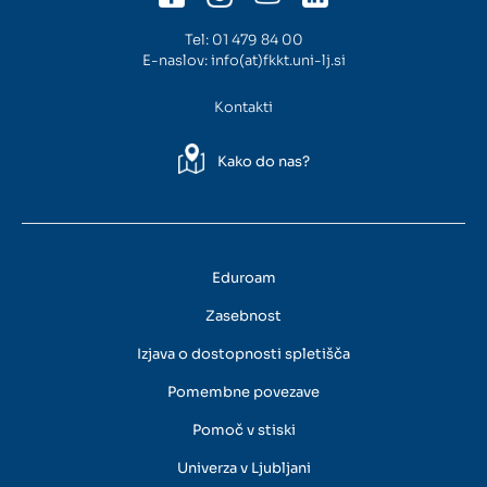
Tel:
01 479 84 00
E-naslov:
info(at)fkkt.uni-lj.si
Kontakti
Kako do nas?
Eduroam
Zasebnost
Izjava o dostopnosti spletišča
Pomembne povezave
Pomoč v stiski
Univerza v Ljubljani