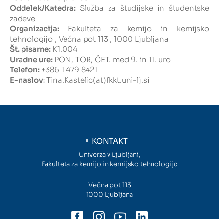
Oddelek/Katedra:
Služba za študijske in študentske
zadeve
Intranet
Organizacija:
Fakulteta za kemijo in kemijsko
tehnologijo , Večna pot 113 , 1000 Ljubljana
Webmail
Št. pisarne:
K1.004
Uradne ure:
PON, TOR, ČET. med 9. in 11. uro
Telefon:
+386 1 479 8421
Knjižnica FKKT
E-naslov:
Tina.Kastelic(at)fkkt.uni-lj.si
Javna naročila
Alumni UL FKKT
KONTAKT
Center za raziskave vode UL
Univerza v Ljubljani,
Fakulteta za kemijo in kemijsko tehnologijo
SL
EN
Večna pot 113
1000 Ljubljana