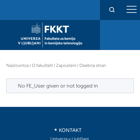
FKKT
Naslovnica
/
O fakulteti
/
Zaposleni
/
Osebna stran
No FE_User given or not logged in
KONTAKT
Univerza v Ljubljani,