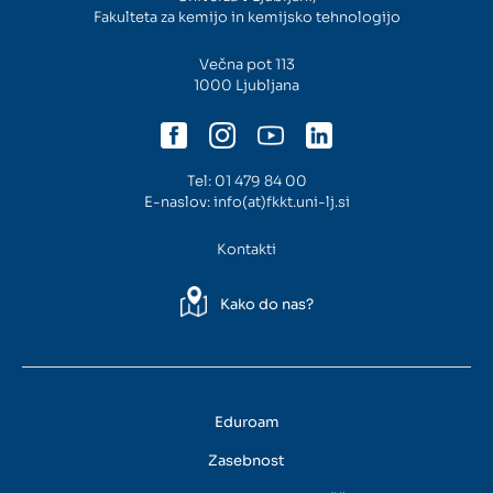
Fakulteta za kemijo in kemijsko tehnologijo
Intranet
Večna pot 113
1000 Ljubljana
Webmail
Knjižnica FKKT
Tel:
01 479 84 00
E-naslov:
info(at)fkkt.uni-lj.si
Javna naročila
Kontakti
Alumni UL FKKT
Kako do nas?
Center za raziskave vode UL
SL
EN
Eduroam
Zasebnost