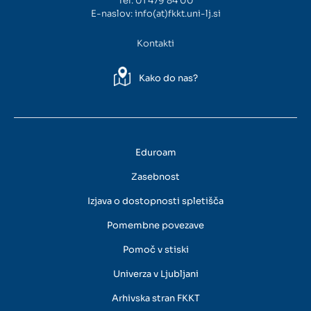
Tel:
01 479 84 00
E-naslov:
info(at)fkkt.uni-lj.si
Kontakti
Kako do nas?
Eduroam
Zasebnost
Izjava o dostopnosti spletišča
Pomembne povezave
Pomoč v stiski
Univerza v Ljubljani
Arhivska stran FKKT