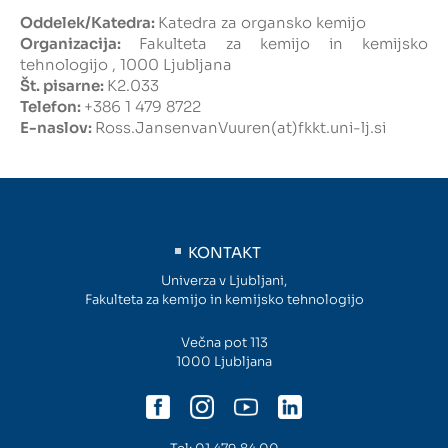
Oddelek/Katedra:
Katedra za organsko kemijo
Intranet
Organizacija:
Fakulteta za kemijo in kemijsko
tehnologijo , 1000 Ljubljana
Št. pisarne:
K2.033
Webmail
Telefon:
+386 1 479 8722
E-naslov:
Ross.JansenvanVuuren(at)fkkt.uni-lj.si
Knjižnica FKKT
Javna naročila
Alumni UL FKKT
KONTAKT
Univerza v Ljubljani,
Center za raziskave vode UL
Fakulteta za kemijo in kemijsko tehnologijo
Večna pot 113
1000 Ljubljana
SL
EN