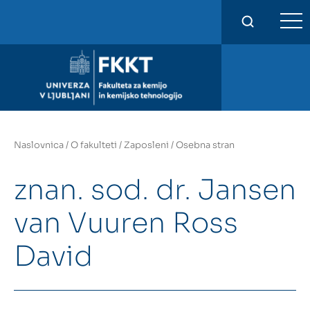
FKKT
Naslovnica
/
O fakulteti
/
Zaposleni
/
Osebna stran
znan. sod. dr. Jansen
van Vuuren Ross
David