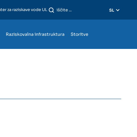
ter za raziskave vode UL
SL
Raziskovalna infrastruktura
Storitve