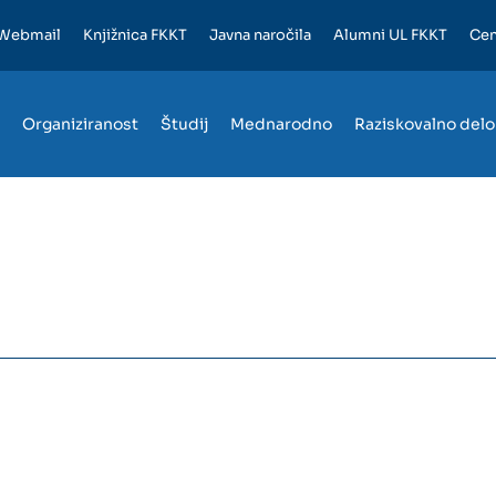
Webmail
Knjižnica FKKT
Javna naročila
Alumni UL FKKT
Cen
Organiziranost
Študij
Mednarodno
Raziskovalno delo