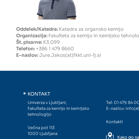
Oddelek/Katedra:
Katedra za organsko kemijo
Organizacija:
Fakulteta za kemijo in kemijsko tehnolo
Št. pisarne:
K3.099
Telefon:
+386 1 479 8660
E-naslov:
Jure.Jakos(at)fkkt.uni-lj.si
KONTAKT
Univerza v Ljubljani,
Tel:
01 479 84 0
Fakulteta za kemijo in kemijsko
E-naslov:
info(at
tehnologijo
Kontakti
Večna pot 113
1000 Ljubljana
Kako do n