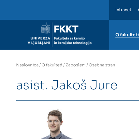
Intranet
FKKT
O fakulteti
Naslovnica
/
O fakulteti
/
Zaposleni
/
Osebna stran
asist. Jakoš Jure