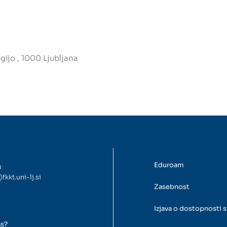
gijo , 1000 Ljubljana
Eduroam
0
)fkkt.uni-lj.si
Zasebnost
Izjava o dostopnosti s
as?