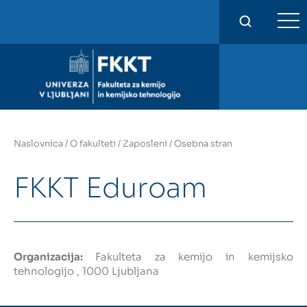
FKKT
Naslovnica
/
O fakulteti
/
Zaposleni
/
Osebna stran
FKKT Eduroam
Organizacija:
Fakulteta za kemijo in kemijsko
tehnologijo , 1000 Ljubljana