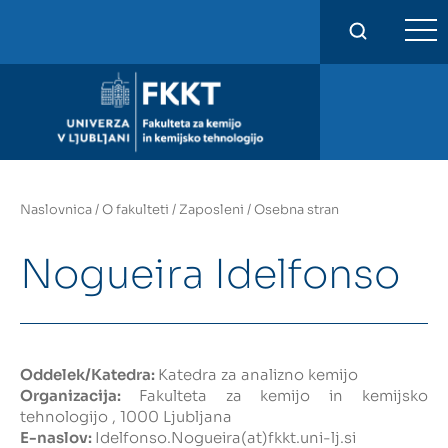
FKKT
Naslovnica
/
O fakulteti
/
Zaposleni
/
Osebna stran
Nogueira Idelfonso
Oddelek/Katedra:
Katedra za analizno kemijo
Organizacija:
Fakulteta za kemijo in kemijsko
tehnologijo , 1000 Ljubljana
E-naslov:
Idelfonso.Nogueira(at)fkkt.uni-lj.si