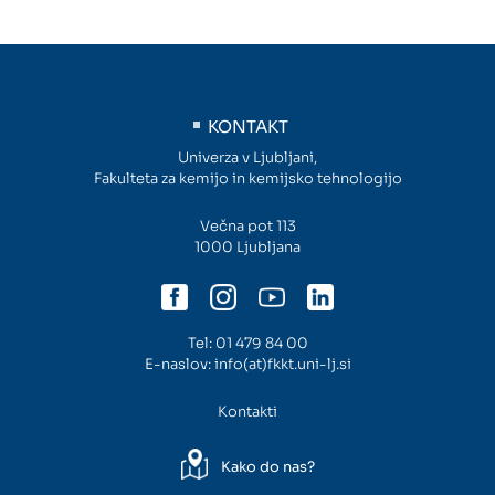
Intranet
Webmail
KONTAKT
Knjižnica FKKT
Univerza v Ljubljani,
Fakulteta za kemijo in kemijsko tehnologijo
Javna naročila
Večna pot 113
1000 Ljubljana
Alumni UL FKKT
Center za raziskave vode UL
Tel:
01 479 84 00
E-naslov:
info(at)fkkt.uni-lj.si
SL
EN
Kontakti
Kako do nas?