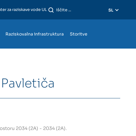
ter za raziskave vode UL
SL
Raziskovalna infrastruktura
Storitve
Pavletiča
ostoru 2034 (2A) - 2034 (2A).