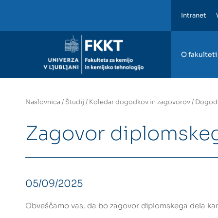
Intranet
FKKT
O fakulteti
Naslovnica
/
Študij
/
Koledar dogodkov in zagovorov
/
Dogod
Zagovor diplomskeg
05/09/2025
Obveščamo vas, da bo zagovor diplomskega dela kandi