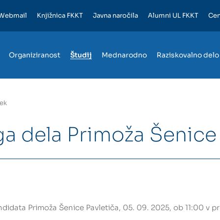
Webmail
Knjižnica FKKT
Javna naročila
Alumni UL FKKT
Cen
Organiziranost
Študij
Mednarodno
Raziskovalno delo
ek
a dela Primoža Šenice 
data Primoža Šenice Pavletiča, 05. 09. 2025, ob 11:00 v pr