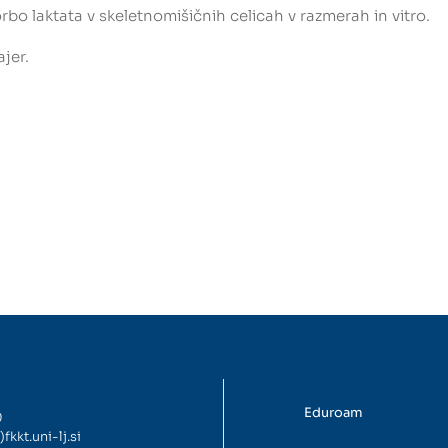
rbo laktata v skeletnomišičnih celicah v razmerah in vitro.
ajer.
Eduroam
0
)fkkt.uni-lj.si