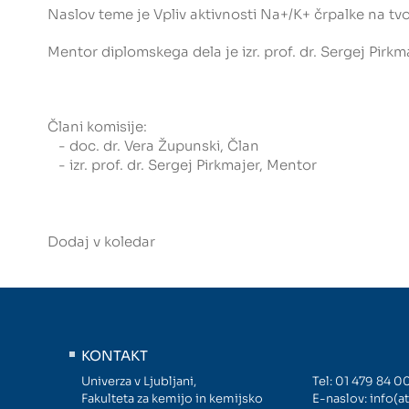
Naslov teme je Vpliv aktivnosti Na+/K+ črpalke na tvo
Mentor diplomskega dela je izr. prof. dr. Sergej Pirkm
Člani komisije:
- doc. dr. Vera Župunski, Član
- izr. prof. dr. Sergej Pirkmajer, Mentor
Dodaj v koledar
KONTAKT
Univerza v Ljubljani,
Tel:
01 479 84 0
Fakulteta za kemijo in kemijsko
E-naslov:
info(at