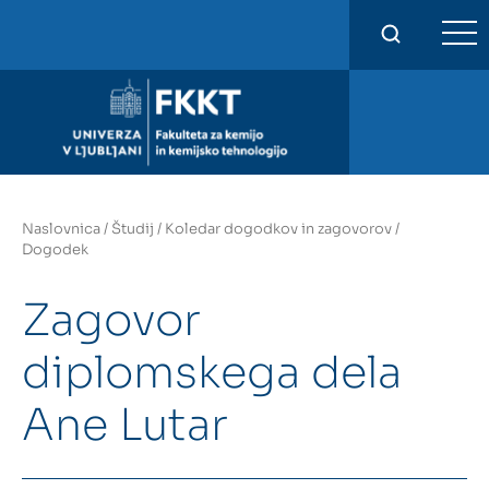
FKKT
Naslovnica
/
Študij
/
Koledar dogodkov in zagovorov
/
Dogodek
Zagovor
diplomskega dela
Ane Lutar