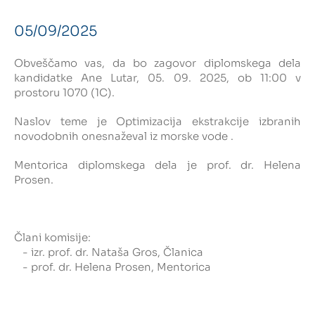
05/09/2025
Intranet
Obveščamo vas, da bo zagovor diplomskega dela
Webmail
kandidatke Ane Lutar, 05. 09. 2025, ob 11:00 v
prostoru 1070 (1C).
Knjižnica FKKT
Naslov teme je Optimizacija ekstrakcije izbranih
Javna naročila
novodobnih onesnaževal iz morske vode .
Mentorica diplomskega dela je prof. dr. Helena
Alumni UL FKKT
Prosen.
Center za raziskave vode UL
Člani komisije:
- izr. prof. dr. Nataša Gros, Članica
SL
EN
- prof. dr. Helena Prosen, Mentorica