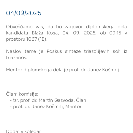
04/09/2025
Intranet
Obveščamo vas, da bo zagovor diplomskega dela
Webmail
kandidata Blaža Kosa, 04. 09. 2025, ob 09:15 v
prostoru 1067 (1B).
Knjižnica FKKT
Naslov teme je Poskus sinteze triazolijevih soli iz
Javna naročila
triazenov.
Mentor diplomskega dela je prof. dr. Janez Košmrlj.
Alumni UL FKKT
Center za raziskave vode UL
Člani komisije:
- izr. prof. dr. Martin Gazvoda, Član
- prof. dr. Janez Košmrlj, Mentor
SL
EN
Dodaj v koledar