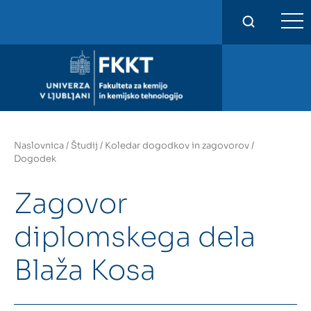
FKKT
Naslovnica
/
Študij
/
Koledar dogodkov in zagovorov
/
Dogodek
Zagovor
diplomskega dela
Blaža Kosa