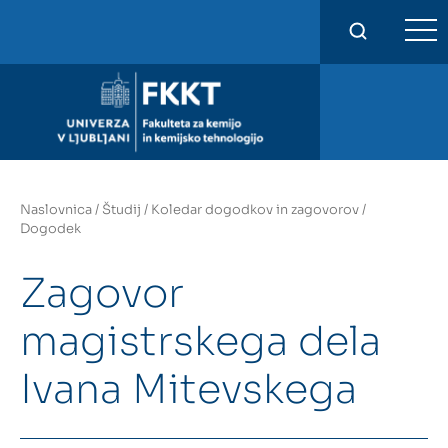
FKKT
Naslovnica
/
Študij
/
Koledar dogodkov in zagovorov
/
Dogodek
Zagovor
magistrskega dela
Ivana Mitevskega