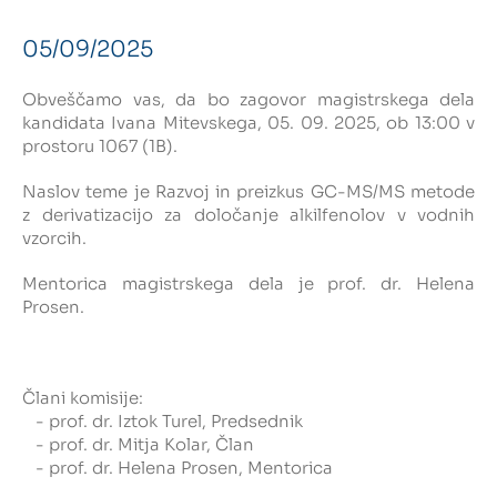
05/09/2025
Intranet
Obveščamo vas, da bo zagovor magistrskega dela
Webmail
kandidata Ivana Mitevskega, 05. 09. 2025, ob 13:00 v
prostoru 1067 (1B).
Knjižnica FKKT
Naslov teme je Razvoj in preizkus GC-MS/MS metode
Javna naročila
z derivatizacijo za določanje alkilfenolov v vodnih
vzorcih.
Alumni UL FKKT
Mentorica magistrskega dela je prof. dr. Helena
Prosen.
Center za raziskave vode UL
Člani komisije:
SL
EN
- prof. dr. Iztok Turel, Predsednik
- prof. dr. Mitja Kolar, Član
- prof. dr. Helena Prosen, Mentorica