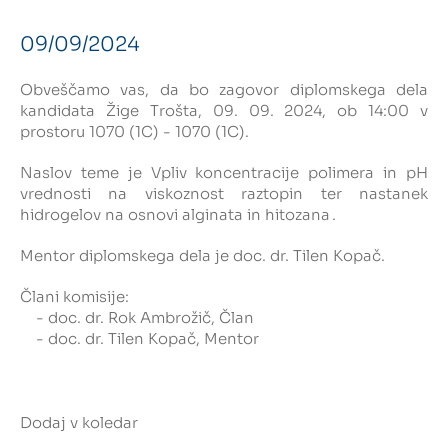
09/09/2024
Intranet
Obveščamo vas, da bo zagovor diplomskega dela
Webmail
kandidata Žige Trošta, 09. 09. 2024, ob 14:00 v
prostoru 1070 (1C) - 1070 (1C).
Knjižnica FKKT
Naslov teme je Vpliv koncentracije polimera in pH
Javna naročila
vrednosti na viskoznost raztopin ter nastanek
hidrogelov na osnovi alginata in hitozana .
Alumni UL FKKT
Mentor diplomskega dela je doc. dr. Tilen Kopač.
Center za raziskave vode UL
Člani komisije:
- doc. dr. Rok Ambrožič, Član
- doc. dr. Tilen Kopač, Mentor
SL
EN
Dodaj v koledar