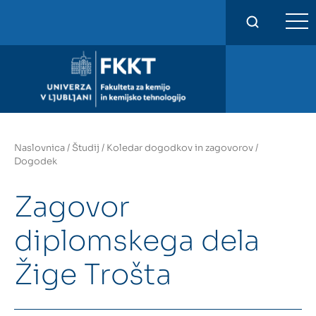
FKKT
Naslovnica
/
Študij
/
Koledar dogodkov in zagovorov
/
Dogodek
Zagovor
diplomskega dela
Žige Trošta