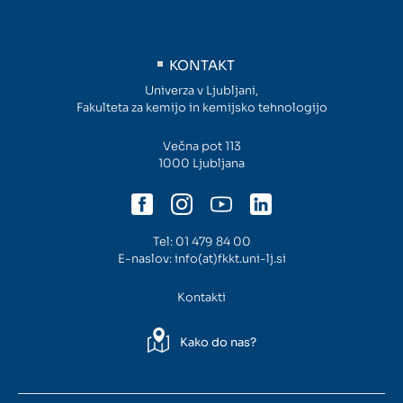
KONTAKT
Univerza v Ljubljani,
Fakulteta za kemijo in kemijsko tehnologijo
Večna pot 113
1000 Ljubljana
Tel:
01 479 84 00
E-naslov:
info(at)fkkt.uni-lj.si
Kontakti
Kako do nas?