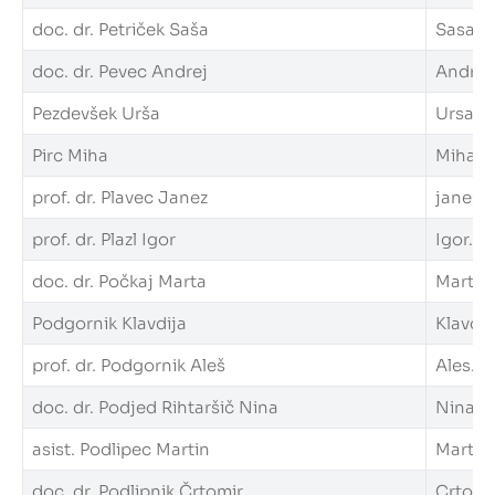
doc. dr. Petriček Saša
Sasa.Pe
doc. dr. Pevec Andrej
Andrej.
Pezdevšek Urša
Ursa.Pe
Pirc Miha
Miha.Pi
prof. dr. Plavec Janez
janez.p
prof. dr. Plazl Igor
Igor.Pla
doc. dr. Počkaj Marta
Marta.P
Podgornik Klavdija
Klavdij
prof. dr. Podgornik Aleš
Ales.Po
doc. dr. Podjed Rihtaršič Nina
Nina.Po
asist. Podlipec Martin
Martin.
doc. dr. Podlipnik Črtomir
Crtomir