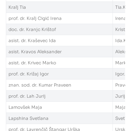
Kralj Tia
Tia.Kral
prof. dr. Kralj Cigić Irena
irena.kr
doc. dr. Kranjc Krištof
Kristof
asist. dr. Kraševec Ida
Ida.Kra
asist. Kravos Aleksander
Aleksan
asist. dr. Krivec Marko
Marko.K
prof. dr. Križaj Igor
Igor.Kri
znan. sod. dr. Kumar Praveen
Praveen
prof. dr. Lah Jurij
Jurij.La
Lamovšek Maja
Maja.La
Lapshina Svetlana
Svetlan
prof. dr. Lavrenčič Štangar Urška
Urska.L