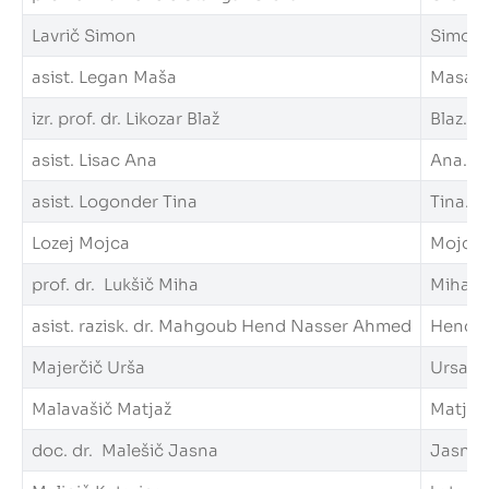
Lavrič Simon
Simon.L
asist. Legan Maša
Masa.Le
izr. prof. dr. Likozar Blaž
Blaz.Lik
asist. Lisac Ana
Ana.Lis
asist. Logonder Tina
Tina.Lo
Lozej Mojca
Mojca.L
prof. dr. Lukšič Miha
Miha.Lu
asist. razisk. dr. Mahgoub Hend Nasser Ahmed
Hend.M
Majerčič Urša
Ursa.Ma
Malavašič Matjaž
Matjaz.
doc. dr. Malešič Jasna
Jasna.M