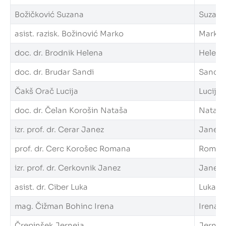
Božičković Suzana
Suzana.
asist. razisk. Božinović Marko
Marko.B
doc. dr. Brodnik Helena
Helena.
doc. dr. Brudar Sandi
Sandi.B
Čakš Orač Lucija
Lucija.
doc. dr. Čelan Korošin Nataša
Natasa.
izr. prof. dr. Cerar Janez
Janez.C
prof. dr. Cerc Korošec Romana
Romana
izr. prof. dr. Cerkovnik Janez
Janez.C
asist. dr. Ciber Luka
Luka.Ci
mag. Čižman Bohinc Irena
Irena.C
Črepinšek Jerneja
Jerneja