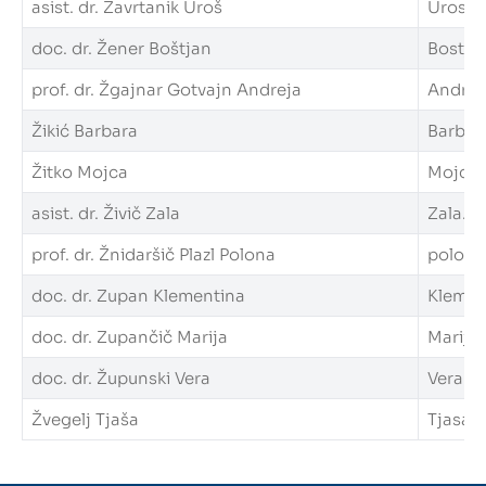
asist. dr. Zavrtanik Uroš
Uros.Za
doc. dr. Žener Boštjan
Bostjan
prof. dr. Žgajnar Gotvajn Andreja
Andreja
Žikić Barbara
Barbara
Žitko Mojca
Mojca.Z
asist. dr. Živič Zala
Zala.Ziv
prof. dr. Žnidaršič Plazl Polona
polona.
doc. dr. Zupan Klementina
Klement
doc. dr. Zupančič Marija
Marija.
doc. dr. Župunski Vera
Vera.Zu
Žvegelj Tjaša
Tjasa.Z