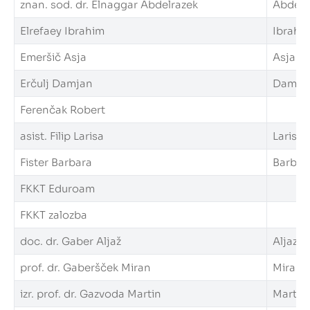
znan. sod. dr. Elnaggar Abdelrazek
Abdelra
Elrefaey Ibrahim
Ibrahim
Emeršič Asja
Asja.Em
Erčulj Damjan
Damjan.
Ferenčak Robert
asist. Filip Larisa
Larisa.F
Fister Barbara
Barbara
FKKT Eduroam
FKKT zalozba
doc. dr. Gaber Aljaž
Aljaz.G
prof. dr. Gaberšček Miran
Miran.G
izr. prof. dr. Gazvoda Martin
Martin.