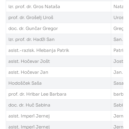
izr. prof. dr. Gros Nataša
Natasa.
prof. dr. Grošelj Uroš
Uros.Gr
doc. dr. Gunčar Gregor
Gregor.
izr. prof. dr. Hadži San
San.Had
asist.-razisk. Hlebanja Patrik
Patrik.
asist. Hočevar Jošt
Jost.Ho
asist. Hočevar Jan
Jan.Hoc
Hodošček Saša
Sasa.Ho
prof. dr. Hribar Lee Barbara
barbara
doc. dr. Huč Sabina
Sabina.
asist. Imperl Jernej
Jernej.
asist. Imperl Jernej
Jernej.