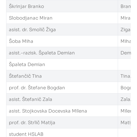
Škrinjar Branko
Branko.
Slobodjanac Miran
Miran.S
asist. dr. Smolič Žiga
Ziga.Sm
Šoba Miha
Miha.So
asist.-razisk. Špaleta Demian
Demian.
Špaleta Demian
Štefančič Tina
Tina.St
prof. dr. Štefane Bogdan
Bogdan.
asist. Štefanič Zala
Zala.St
asist. Stojkovska Docevska Milena
Milena.
prof. dr. Strlič Matija
Matija.S
student HSLAB