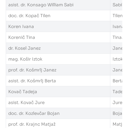
asist. dr. Konsago William Sabi
SabiWil
doc. dr. Kopač Tilen
Tilen.K
Koren Ivana
Ivana.K
Korenič Tina
Tina.Ko
dr. Kosel Janez
Janez.K
mag. Košir Iztok
Iztok.Ko
prof. dr. Košmrlj Janez
Janez.K
asist. dr. Košmrlj Berta
Berta.K
Kovač Tadeja
Tadeja.
asist. Kovač Jure
Jure.Ko
doc. dr. Kozlevčar Bojan
Bojan.K
prof. dr. Krajnc Matjaž
Matjaz.