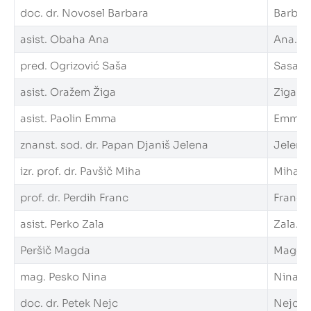
doc. dr. Novosel Barbara
Barbara
asist. Obaha Ana
Ana.Oba
pred. Ogrizović Saša
Sasa.Og
asist. Oražem Žiga
Ziga.Or
asist. Paolin Emma
Emma.Pa
znanst. sod. dr. Papan Djaniš Jelena
Jelena.
izr. prof. dr. Pavšič Miha
Miha.Pa
prof. dr. Perdih Franc
Franc.P
asist. Perko Zala
Zala.Pe
Peršič Magda
Magda.P
mag. Pesko Nina
Nina.Pe
doc. dr. Petek Nejc
Nejc.Pe