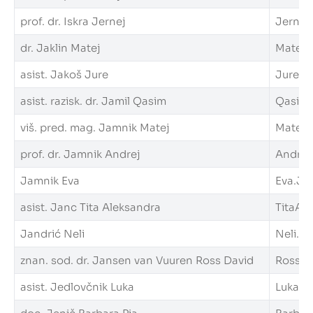
prof. dr. Iskra Jernej
Jernej.
dr. Jaklin Matej
Matej.J
asist. Jakoš Jure
Jure.Ja
asist. razisk. dr. Jamil Qasim
Qasim.J
viš. pred. mag. Jamnik Matej
Matej.J
prof. dr. Jamnik Andrej
Andrej.
Jamnik Eva
Eva.Jam
asist. Janc Tita Aleksandra
TitaAle
Jandrić Neli
Neli.Ja
znan. sod. dr. Jansen van Vuuren Ross David
Ross.Ja
asist. Jedlovčnik Luka
Luka.Je