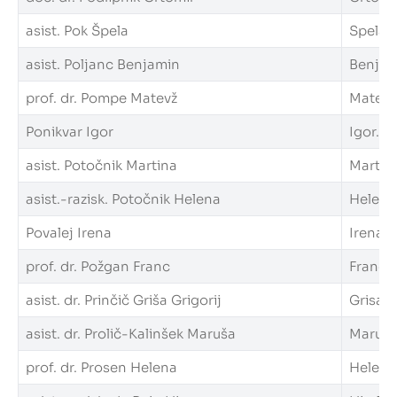
asist. Pok Špela
Spela.P
asist. Poljanc Benjamin
Benjami
prof. dr. Pompe Matevž
Matevz.
Ponikvar Igor
Igor.Po
asist. Potočnik Martina
Martina
asist.-razisk. Potočnik Helena
Helena.
Povalej Irena
Irena.P
prof. dr. Požgan Franc
Franc.P
asist. dr. Prinčič Griša Grigorij
Grisa.G
asist. dr. Prolič-Kalinšek Maruša
Marusa.
prof. dr. Prosen Helena
Helena.