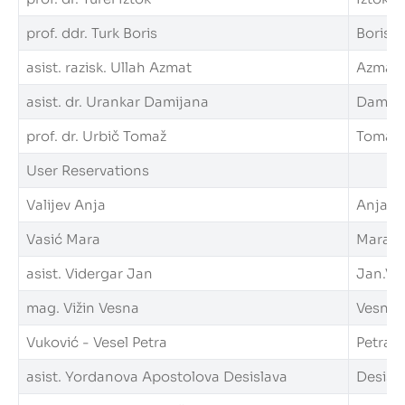
prof. ddr. Turk Boris
Boris.Tu
asist. razisk. Ullah Azmat
Azmat.U
asist. dr. Urankar Damijana
Damijan
prof. dr. Urbič Tomaž
Tomaz.U
User Reservations
Valijev Anja
Anja.Val
Vasić Mara
Mara.Va
asist. Vidergar Jan
Jan.Vid
mag. Vižin Vesna
Vesna.V
Vuković - Vesel Petra
Petra.V
asist. Yordanova Apostolova Desislava
Desisla