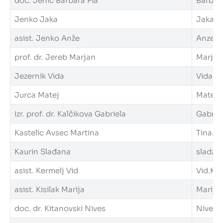
doc. Jenič Barbara Pia
Barbara
Jenko Jaka
Jaka.Je
asist. Jenko Anže
Anze.Je
prof. dr. Jereb Marjan
Marjan.
Jezernik Vida
Vida.Je
Jurca Matej
Matej.J
izr. prof. dr. Kalčikova Gabriela
Gabriel
Kastelic Avsec Martina
Tina.Ka
Kaurin Slađana
sladzan
asist. Kermelj Vid
Vid.Ker
asist. Kisilak Marija
Marija.K
doc. dr. Kitanovski Nives
Nives.K