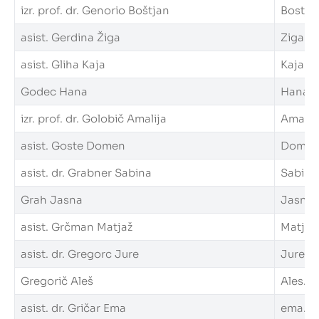
izr. prof. dr. Genorio Boštjan
Bostjan
asist. Gerdina Žiga
Ziga.Ge
asist. Gliha Kaja
Kaja.Gl
Godec Hana
Hana.Go
izr. prof. dr. Golobič Amalija
Amalija
asist. Goste Domen
Domen.G
asist. dr. Grabner Sabina
Sabina.
Grah Jasna
Jasna.G
asist. Grčman Matjaž
Matjaz.
asist. dr. Gregorc Jure
Jure.Gr
Gregorič Aleš
Ales.Gr
asist. dr. Gričar Ema
ema.gri