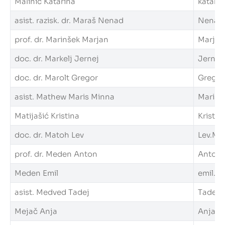
Malinič Katarina
katarin
asist. razisk. dr. Maraš Nenad
Nenad.M
prof. dr. Marinšek Marjan
Marjan.
doc. dr. Markelj Jernej
Jernej.
doc. dr. Marolt Gregor
Gregor.
asist. Mathew Maris Minna
MarisMi
Matijašić Kristina
Kristin
doc. dr. Matoh Lev
Lev.Mat
prof. dr. Meden Anton
Anton.M
Meden Emil
emil.me
asist. Medved Tadej
Tadej.M
Mejač Anja
Anja.Me