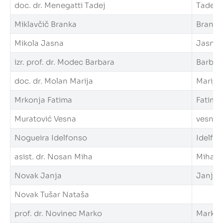
doc. dr. Menegatti Tadej
Tadej.M
Miklavčič Branka
Branka.
Mikola Jasna
Jasna.M
izr. prof. dr. Modec Barbara
Barbara
doc. dr. Molan Marija
Marija.
Mrkonja Fatima
Fatima.
Muratović Vesna
vesna.m
Nogueira Idelfonso
Idelfon
asist. dr. Nosan Miha
Miha.No
Novak Janja
Janja.N
Novak Tušar Nataša
prof. dr. Novinec Marko
Marko.N