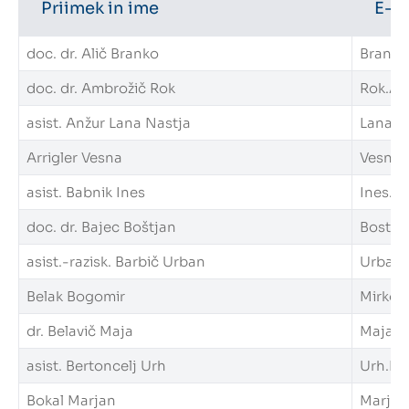
Priimek in ime
E-n
Intranet
doc. dr. Alič Branko
Branko.
Webmail
doc. dr. Ambrožič Rok
Rok.Amb
asist. Anžur Lana Nastja
LanaNas
Knjižnica FKKT
Arrigler Vesna
Vesna.A
Javna naročila
asist. Babnik Ines
Ines.Ba
Alumni UL FKKT
doc. dr. Bajec Boštjan
Bostjan
asist.-razisk. Barbič Urban
Urban.B
Center za raziskave vode UL
Belak Bogomir
Mirko.B
dr. Belavič Maja
Maja.Be
SL
EN
asist. Bertoncelj Urh
Urh.Ber
Bokal Marjan
Marjan.