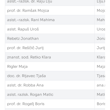
asist.-razisk. dr. Raju Liju
Liju.Raj
prof. dr. Ramšak Mojca
Mojca.R
asist.-razisk. Rani Mahima
Mahima.
asist. Rapuš Uroš
Uros.Ra
Rebetz Jonathan
Jonatha
prof. dr. Reščič Jurij
Jurij.Re
znanst. sod. Retko Klara
Klara.R
Rigler Maja
Maja.Ri
doc. dr. Rijavec Tjaša
Tjasa.R
asist. dr. Robba Ana
ana.rob
asist. razisk. Rogan Matic
Matic.R
prof. dr. Rogelj Boris
Boris.R