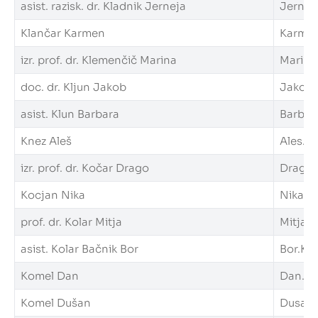
asist. razisk. dr. Kladnik Jerneja
Jerneja
Klančar Karmen
Karmen.
izr. prof. dr. Klemenčič Marina
Marina.
doc. dr. Kljun Jakob
Jakob.K
asist. Klun Barbara
Barbara
Knez Aleš
Ales.Kn
izr. prof. dr. Kočar Drago
Drago.K
Kocjan Nika
Nika.Ko
prof. dr. Kolar Mitja
Mitja.K
asist. Kolar Bačnik Bor
Bor.Kol
Komel Dan
Dan.Kom
Komel Dušan
Dusan.K