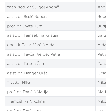
znan. sod. dr Šuligoj Andraž
Andraz.
asist. dr. Susič Robert
Robert.
prof. dr. Svete Jurij
Jurij.Sv
asist. dr. Tajnšek Tia Kristian
tia.tajn
doc. dr. Taler-Verčič Ajda
Ajda.Ta
asist. dr. Tavčar Verdev Petra
Petra.T
asist. dr. Testen Žan
Zan.Tes
asist. dr. Tiringer Urša
Ursa.Ti
Tivadar Nika
Nika.Ti
prof. dr. Tomšič Matija
Matija.
Tramošljika Nikolina
Nikolin
prof. dr. Turel Iztok
Iztok.Tu