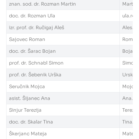
znan. sod. dr. Rozman Martin
Martin.
doc. dr. Rozman Ula
ula.roz
izr. prof. dr. Ručigaj Aleš
Ales.Ru
Sajovec Roman
Roman.S
doc. dr. Šarac Bojan
Bojan.S
prof. dr. Schnabl Simon
Simon.S
prof. dr. Šebenik Urška
Urska.S
Seručnik Mojca
Mojca.S
asist. Šijanec Ana
Ana.Sij
Sinjur Terezija
Terezija
doc. dr. Skalar Tina
Tina.Sk
Škerjanc Mateja
Mateja.