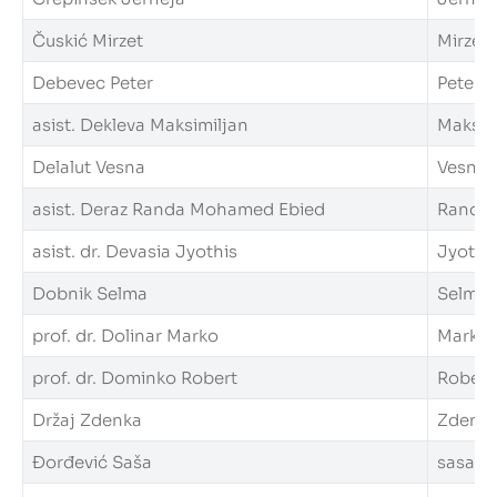
Čuskić Mirzet
Mirzet.
Debevec Peter
Peter.D
asist. Dekleva Maksimiljan
Maksimi
Delalut Vesna
Vesna.D
asist. Deraz Randa Mohamed Ebied
Randa.D
asist. dr. Devasia Jyothis
Jyothis
Dobnik Selma
Selma.D
prof. dr. Dolinar Marko
Marko.D
prof. dr. Dominko Robert
Robert.
Držaj Zdenka
Zdenka.
Đorđević Saša
sasa.dz