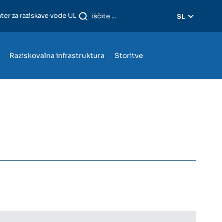
ter za raziskave vode UL
SL
Raziskovalna infrastruktura
Storitve