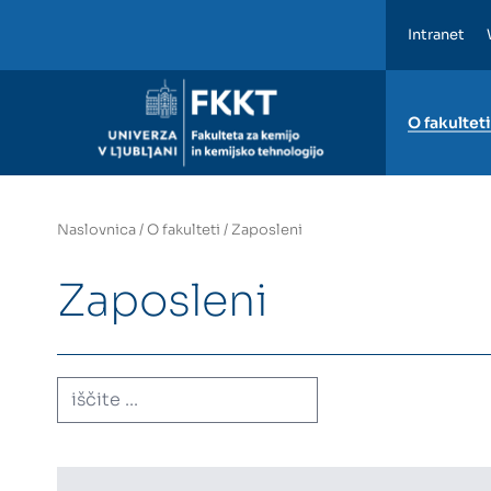
Intranet
FKKT
O fakulteti
Naslovnica
/
O fakulteti
/
Zaposleni
Zaposleni