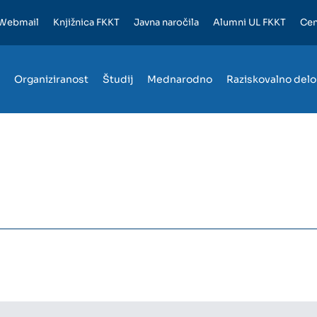
Webmail
Knjižnica FKKT
Javna naročila
Alumni UL FKKT
Cen
Organiziranost
Študij
Mednarodno
Raziskovalno delo