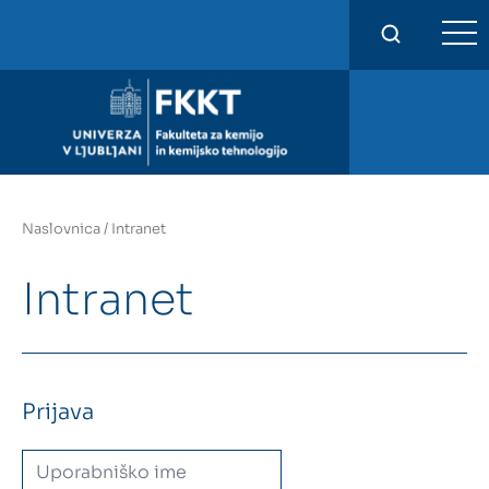
FKKT
Naslovnica
/
Intranet
Intranet
Prijava