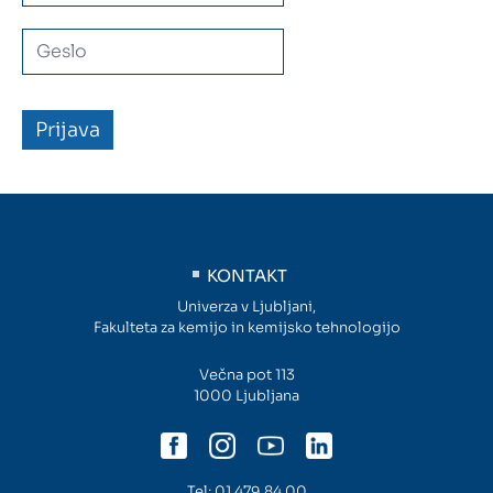
Intranet
Webmail
Knjižnica FKKT
Javna naročila
Alumni UL FKKT
KONTAKT
Univerza v Ljubljani,
Center za raziskave vode UL
Fakulteta za kemijo in kemijsko tehnologijo
Večna pot 113
1000 Ljubljana
SL
EN
Tel:
01 479 84 00