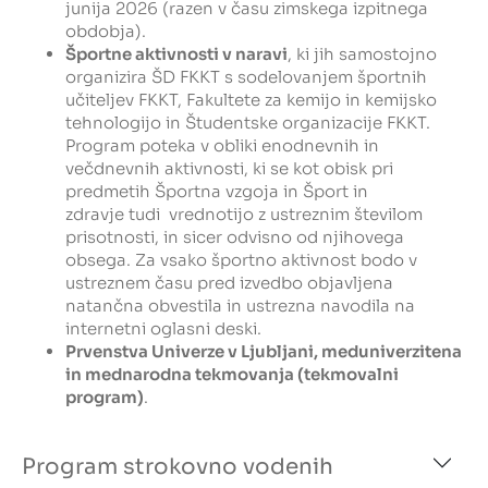
junija 2026 (razen v času zimskega izpitnega
obdobja).
Športne aktivnosti v naravi
, ki jih samostojno
organizira ŠD FKKT s sodelovanjem športnih
učiteljev FKKT, Fakultete za kemijo in kemijsko
tehnologijo in Študentske organizacije FKKT.
Program poteka v obliki enodnevnih in
večdnevnih aktivnosti, ki se kot obisk pri
predmetih Športna vzgoja in Šport in
zdravje tudi vrednotijo z ustreznim številom
prisotnosti, in sicer odvisno od njihovega
obsega. Za vsako športno aktivnost bodo v
ustreznem času pred izvedbo objavljena
natančna obvestila in ustrezna navodila na
internetni oglasni deski.
Prvenstva Univerze v Ljubljani, meduniverzitena
in mednarodna tekmovanja (tekmovalni
program)
.
Program strokovno vodenih