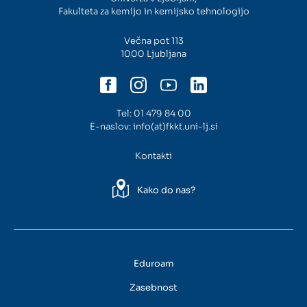
Fakulteta za kemijo in kemijsko tehnologijo
Večna pot 113
1000 Ljubljana
Tel:
01 479 84 00
E-naslov:
info(at)fkkt.uni-lj.si
Kontakti
Kako do nas?
Eduroam
Zasebnost