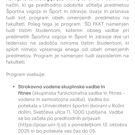
način, ki ga predhodno odobrita učitelja predmetov
Športna vzgoja in Šport in zdravje, izvaja in priznava
Intranet
tudi kot program obeh omenjenih predmetov na
fakulteti. Poleg tega je program ŠD FKKT namenjen
Webmail
tudi tistim študentom, katerim obseg vadbe pri
predmetih Športna vzgoja in Šport in zdravje dve uri
tedensko ne zadošča oziroma tistim študentom, ki
Knjižnica FKKT
sploh nimajo vpisanega enega od obeh omenjenih
predmetov. Program je namenjen tudi zaposlenim na
Javna naročila
fakulteti.
Alumni UL FKKT
Program vsebuje:
Strokovno vodene skupinske vadbe in
Center za raziskave vode UL
fitnes
(skupinska funkcionalna vadba in fitnes -
vodena in samostojna vadba). Vadba bo
potekala v Univerzitetni športni dvorani v Rožni
dolini, Svetčeva ulica 11, 1000 Ljubljana. Vadba
SL
EN
se bo začela po predhodnih prijavah
(https://popr.uni-lj.si) s ponedeljkom 13. oktobra
2025 in bo potekala ves čas do 05.