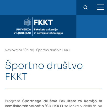
FKKT
Naslovnica
/
Študij
/
Športno društvo FKKT
Športno društvo
FKKT
Program
Športnega društva Fakultete za kemijo in
kemijsko tehnologijo (ŠD FKKT)
se lahko v delih in na