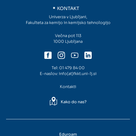
KONTAKT
Univerza v Ljubljani,
Fakulteta za kemijo in kemijsko tehnologijo
Večna pot 113
1000 Ljubljana
Tel:
01 479 84 00
E-naslov:
info(at)fkkt.uni-lj.si
Kontakti
Kako do nas?
Eduroam