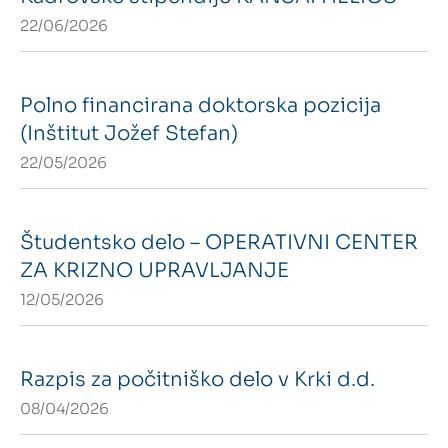
22/06/2026
Intranet
Webmail
Polno financirana doktorska pozicija
(Inštitut Jožef Stefan)
Knjižnica FKKT
22/05/2026
Javna naročila
Študentsko delo – OPERATIVNI CENTER
Alumni UL FKKT
ZA KRIZNO UPRAVLJANJE
Center za raziskave vode UL
12/05/2026
SL
EN
Razpis za počitniško delo v Krki d.d.
08/04/2026