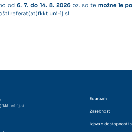
 bo od
6. 7. do 14. 8. 2026
oz. so te
možne le p
ošti
referat(at)fkkt.uni-lj.si
Eduroam
0
)fkkt.uni-lj.si
Zasebnost
Izjava o dostopnosti s