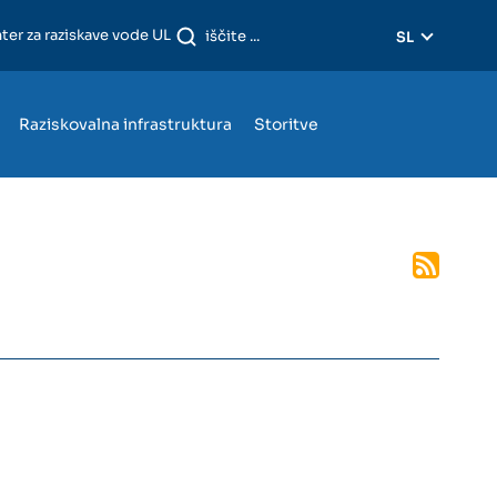
ter za raziskave vode UL
SL
Raziskovalna infrastruktura
Storitve