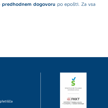
o predhodnem dogovoru
po epošti. Za vsa
pletišča