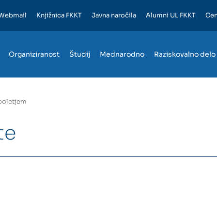
Webmail
Knjižnica FKKT
Javna naročila
Alumni UL FKKT
Cen
Organiziranost
Študij
Mednarodno
Raziskovalno delo
poletjem
te