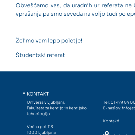
Obveščamo vas, da uradnih ur referata ne
vprašanja pa smo seveda na voljo tudi po ep
Želimo vam lepo poletje!
Študentski referat
KONTAKT
Univerza v Ljubljani,
Tel:
01 479 84 0
Fakulteta za kemijo in kemijsko
E-naslov:
info(at
tehnologijo
Kontakti
Večna pot 113
1000 Ljubljana