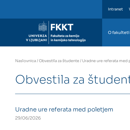
Intranet
FKKT
O fakulteti
Naslovnica
/
Obvestila za študente
/
Uradne ure referata med 
Obvestila za študen
Uradne ure referata med poletjem
29/06/2026