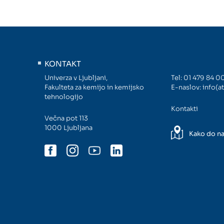
KONTAKT
Univerza v Ljubljani,
Tel:
01 479 84 0
Fakulteta za kemijo in kemijsko
E-naslov:
info(at
tehnologijo
Kontakti
Večna pot 113
1000 Ljubljana
Kako do n