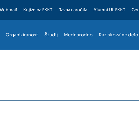
Webmail
Knjižnica FKKT
Javna naročila
Alumni UL FKKT
Cen
Organiziranost
Študij
Mednarodno
Raziskovalno delo