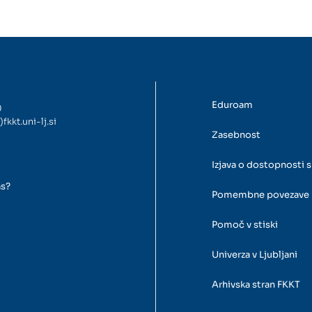
Eduroam
0
)fkkt.uni-lj.si
Zasebnost
Izjava o dostopnosti s
as?
Pomembne povezave
Pomoč v stiski
Univerza v Ljubljani
Arhivska stran FKKT