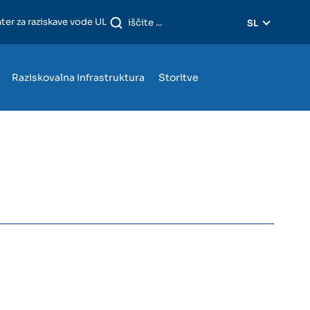
ter za raziskave vode UL
SL
Raziskovalna infrastruktura
Storitve