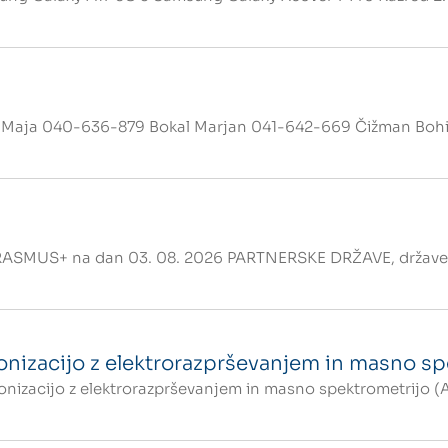
ič Maja 040-636-879 Bokal Marjan 041-642-669 Čižman Bohi
US+ na dan 03. 08. 2026 PARTNERSKE DRŽAVE, države EG
ionizacijo z elektrorazprševanjem in masno s
 ionizacijo z elektrorazprševanjem in masno spektrometrijo 