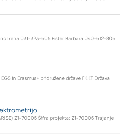
nc Irena 031-323-605 Fister Barbara 040-612-806
S in Erasmus+ pridružene države FKKT Država
pektrometrijo
(ARISE) Z1-70005 Šifra projekta: Z1-70005 Trajanje