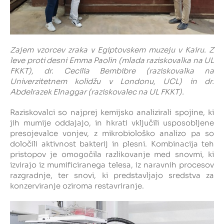
Zajem vzorcev zraka v Egiptovskem muzeju v Kairu. Z
leve proti desni Emma Paolin (mlada raziskovalka na UL
FKKT), dr. Cecilia Bembibre (raziskovalka na
Univerzitetnem kolidžu v Londonu, UCL) in dr.
Abdelrazek Elnaggar (raziskovalec na UL FKKT).
Raziskovalci so najprej kemijsko analizirali spojine, ki
jih mumije oddajajo, in hkrati vključili usposobljene
presojevalce vonjev, z mikrobiološko analizo pa so
določili aktivnost bakterij in plesni. Kombinacija teh
pristopov je omogočila razlikovanje med snovmi, ki
izvirajo iz mumificiranega telesa, iz naravnih procesov
razgradnje, ter snovi, ki predstavljajo sredstva za
konzerviranje oziroma restavriranje.