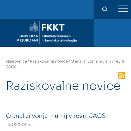
FKKT
Naslovnica
/
Raziskovalne novice
/
O analizi vonja mumij v reviji
JACS
Raziskovalne novice
O analizi vonja mumij v reviji JACS
14/02/2025