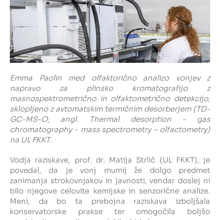
Emma Paolin med olfaktorično analizo vonjev z
napravo za plinsko kromatografijo z
masnospektrometrično in olfaktometrično detekcijo,
sklopljeno z avtomatskim termičnim desorberjem (TD-
GC-MS-O; angl. Thermal desorption - gas
chromatography - mass spectrometry – olfactometry)
na UL FKKT.
Vodja raziskave, prof. dr. Matija Strlič (UL FKKT), je
povedal, da je vonj mumij že dolgo predmet
zanimanja strokovnjakov in javnosti, vendar doslej ni
bilo njegove celovite kemijske in senzorične analize.
Meni, da bo ta prebojna raziskava izboljšala
konservatorske prakse ter omogočila boljšo