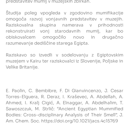
predstavitev mumij v muzejskih zbirkah.
Študija poleg vpogleda v zgodovino mumifikacije
omogoča razvoj vonjavnih predstavitev v muzejih.
Raziskovalna skupina namerava v prihodnosti
rekonstruirati vonj starodavnih mumij, kar bo
obiskovalcem omogočilo novo in drugačno
razumevanje dediščine starega Egipta.
Raziskavo so izvedli v sodelovanju z Egiptovskim
muzejem v Kairu ter raziskovalci iz Slovenije, Poljske in
Velike Britanije.
E. Paolin, C. Bembibre, F. Di Gianvincenzo, J. Cesar
Torres-Elguera, R. Deraz, I. Kraševec, A. Abdellah, A.
Ahmed, I. Kralj Cigić, A. Elnaggar, A. Abdelhalim, T.
Sawoszczuk, M. Strlič: “Ancient Egyptian Mummified
Bodies: Cross-disciplinary Analysis of Their Smell”, J.
Am. Chem. Soc.
https://doi.org/10.1021/jacs.4c15769