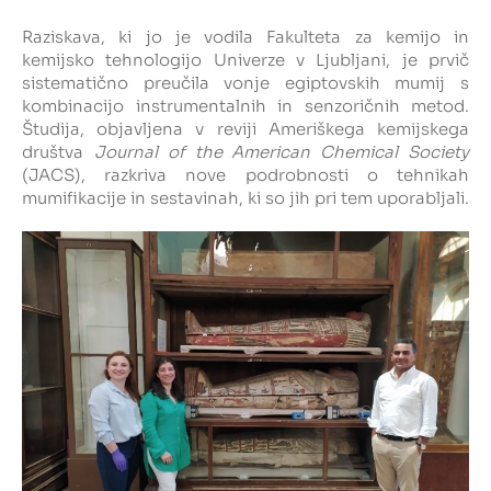
Raziskava, ki jo je vodila Fakulteta za kemijo in
Intranet
kemijsko tehnologijo Univerze v Ljubljani, je prvič
sistematično preučila vonje egiptovskih mumij s
Webmail
kombinacijo instrumentalnih in senzoričnih metod.
Študija, objavljena v reviji Ameriškega kemijskega
društva
Journal of the American Chemical Society
Knjižnica FKKT
(JACS), razkriva nove podrobnosti o tehnikah
mumifikacije in sestavinah, ki so jih pri tem uporabljali.
Javna naročila
Alumni UL FKKT
Center za raziskave vode UL
SL
EN