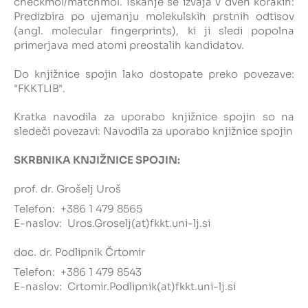
checkmol/matchmol. Iskanje se izvaja v dveh korakih:
Predizbira po ujemanju molekulskih prstnih odtisov
(angl. molecular fingerprints), ki ji sledi popolna
primerjava med atomi preostalih kandidatov.
Do knjižnice spojin lako dostopate preko povezave:
"
FKKTLIB
".
Kratka navodila za uporabo knjižnice spojin so na
sledeči povezavi:
Navodila za uporabo knjižnice spojin
SKRBNIKA KNJIŽNICE SPOJIN:
prof. dr. Grošelj Uroš
Telefon:
+386 1 479 8565
E-naslov:
Uros.Groselj(at)fkkt.uni-lj.si
doc. dr. Podlipnik Črtomir
Telefon:
+386 1 479 8543
E-naslov:
Crtomir.Podlipnik(at)fkkt.uni-lj.si