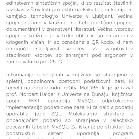
edinstvenih sintetičnih spojin, ki so rezultat številnih
raziskav v številnih projektih na Fakulteti za kemijo in
Intranet
kemijsko tehnologijo Univerze v Ljubljani. Večina
spojin, zbranih v knjižnici, so heterociklične spojine,
Webmail
dokumentirani v znanstveni literaturi. Večina vzorcev
spojin v knjižnici je v trdni obliki in so shranjeni v
kriogenih vialah, ki so označene s QR kodo, ki nam
Knjižnica FKKT
omogoča sledljivost vzorcev. Za zagotovitev
stabilnosti vzorcev so shranjeni pod argonom v
Javna naročila
zamrzovalniku pri -25 °C.
Informacije o spojinah v knjižnici so shranjene v
Alumni UL FKKT
spletni, popolnoma dostopni podatkovni bazi, ki
temelji na odprtokodni rešitvi MolDB6, ki jo je razvil
Center za raziskave vode UL
prof. Norbert Haider z Univerze na Dunaju. Knjižnica
spojin FKKT uporablja MySQL odprtokodno
implementacijo podatkovne baze, ki za delo s podatki
uporablja jezik SQL. Molekularne strukture s
SL
EN
pripadajočimi podatki so shranjene v relacijsko
povezanih tabelah MySQL. Za iskanje po strukturi oz.
podstrukturi sistem uporablja program