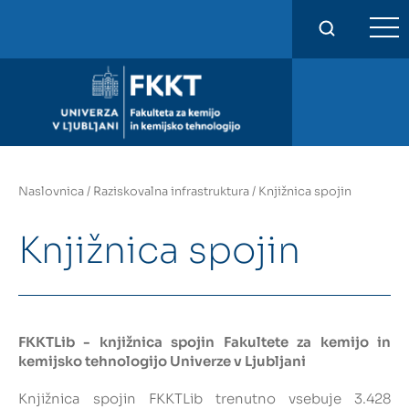
FKKT
Naslovnica
/
Raziskovalna infrastruktura
/
Knjižnica spojin
Knjižnica spojin
FKKTLib
- knjižnica spojin Fakultete za kemijo in
kemijsko tehnologijo Univerze v Ljubljani
Knjižnica spojin
FKKTLib trenutno vsebuje 3.428