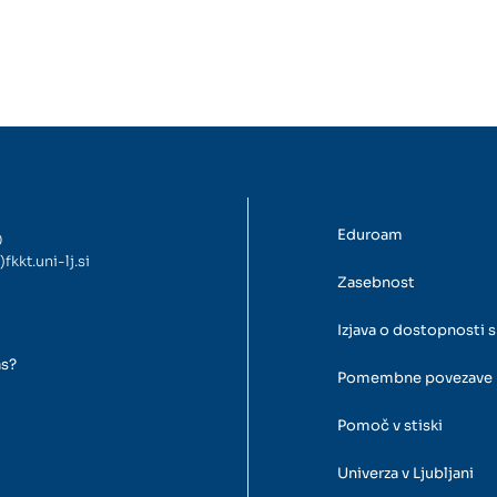
Eduroam
0
)fkkt.uni-lj.si
Zasebnost
Izjava o dostopnosti s
as?
Pomembne povezave
Pomoč v stiski
Univerza v Ljubljani