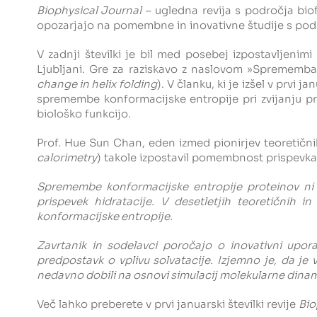
Biophysical Journal
– ugledna revija s področja biofi
opozarjajo na pomembne in inovativne študije s podr
V zadnji številki je bil med posebej izpostavljenimi
Ljubljani. Gre za raziskavo z naslovom »Sprememba 
change in helix folding
). V članku, ki je izšel v prvi
spremembe konformacijske entropije pri zvijanju pr
biološko funkcijo.
Prof. Hue Sun Chan, eden izmed pionirjev teoretičnih 
calorimetry
) takole izpostavil pomembnost prispevka
Spremembe konformacijske entropije proteinov ni 
prispevek hidratacije. V desetletjih teoretičnih 
konformacijske entropije.
Zavrtanik in sodelavci poročajo o inovativni upo
predpostavk o vplivu solvatacije. Izjemno je, da je
nedavno dobili na osnovi simulacij molekularne dinam
Več lahko preberete v prvi januarski številki revije
Bio