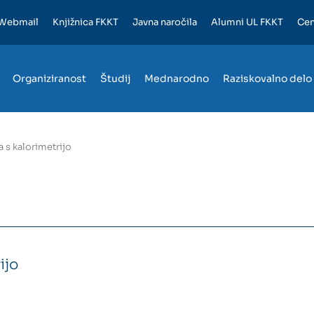
Webmail
Knjižnica FKKT
Javna naročila
Alumni UL FKKT
Cen
Organiziranost
Študij
Mednarodno
Raziskovalno delo
 s kalorimetrijo
ijo