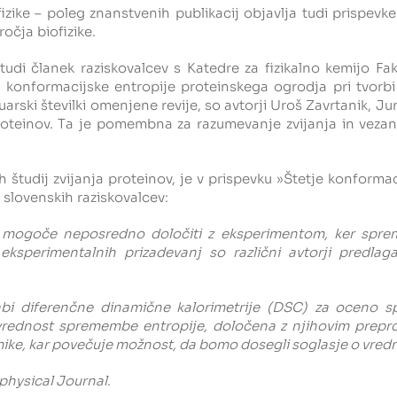
zike – poleg znanstvenih publikacij objavlja tudi prispevke '
očja biofizike.
 tudi članek raziskovalcev s Katedre za fizikalno kemijo F
konformacijske entropije proteinskega ogrodja pri tvorbi
 januarski številki omenjene revije, so avtorji Uroš Zavrtanik, 
oteinov. Ta je pomembna za razumevanje zvijanja in vezanj
študij zvijanja proteinov, je v prispevku »Štetje konformac
 slovenskih raziskovalcev:
mogoče neposredno določiti z eksperimentom, ker sprememb
in eksperimentalnih prizadevanj so različni avtorji pred
rabi diferenčne dinamične kalorimetrije (DSC) za oceno 
 vrednost spremembe entropije, določena z njihovim prepros
ike, kar povečuje možnost, da bomo dosegli soglasje o vredn
physical Journal
.