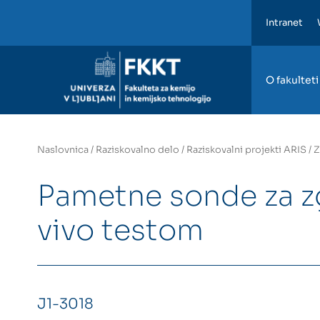
Intranet
FKKT
O fakulteti
Naslovnica
/
Raziskovalno delo
/
Raziskovalni projekti ARIS
/
Z
Pametne sonde za z
vivo testom
J1-3018