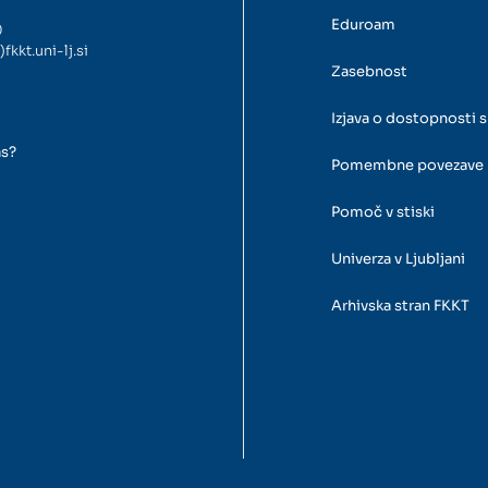
Eduroam
0
)fkkt.uni-lj.si
Zasebnost
Izjava o dostopnosti s
as?
Pomembne povezave
Pomoč v stiski
Univerza v Ljubljani
Arhivska stran FKKT