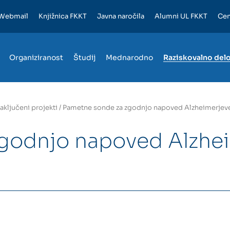
Webmail
Knjižnica FKKT
Javna naročila
Alumni UL FKKT
Cen
Organiziranost
Študij
Mednarodno
Raziskovalno del
aključeni projekti
/
Pametne sonde za zgodnjo napoved Alzheimerjeve 
godnjo napoved Alzheim