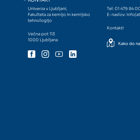
Univerza v Ljubljani,
Tel:
01 479 84 0
Fakulteta za kemijo in kemijsko
E-naslov:
info(at
tehnologijo
Kontakti
Večna pot 113
1000 Ljubljana
Kako do n