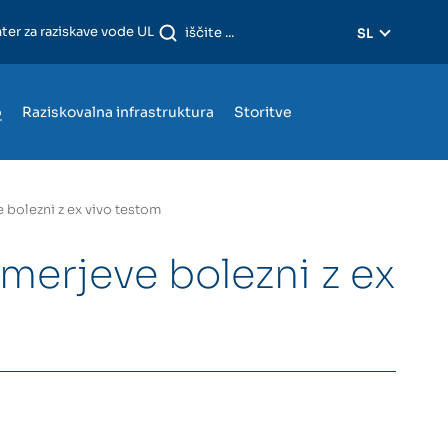
ter za raziskave vode UL
SL
o
Raziskovalna infrastruktura
Storitve
bolezni z ex vivo testom
erjeve bolezni z ex