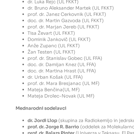
dr. Luka Rejc (UL FKKT)
dr. Bruno Aleksander Martek (UL FKKT)
prof. dr. Janez Cerkovnik (UL FKKT)
doc. dr. Martin Gazvoda (UL FKKT)
prof. dr. Marjan Jereb (UL FKKT)
Tisa Ževart (UL FKKT)
Dominik Jankovič (UL FKKT)
Anže Zupanc (UL FKKT)
Žan Testen (UL FKKT)
prof. dr. Stanislav Gobec (UL FFA)
doc. dr. Damijan Knez (UL FFA)
doc. dr. Martina Hrast (UL FFA)
dr. Urban Košak (UL FFA)
prof. dr. Mara Bresjanac (UL MF)
Mateja Benčina(UL MF)
Mateja Drolec-Novak (UL MF)
Mednarodni sodelavci
dr. Jordi Llop
(skupina za Radiokemijo in jedrsk
prof. dr. Jorge R. Barrio
(oddelek za Molekularno
prof. dr. Balazs Pinter
(Univerza v Teksasu, El P