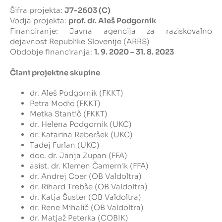
Šifra projekta:
J7-2603 (C)
Vodja projekta:
prof. dr. Aleš Podgornik
Financiranje:
Javna agencija za raziskovalno
dejavnost Republike Slovenije (ARRS)
Obdobje financiranja:
1. 9. 2020 – 31. 8. 2023
Člani projektne skupine
dr. Aleš Podgornik (FKKT)
Petra Modic (FKKT)
Metka Stantič (FKKT)
dr. Helena Podgornik (UKC)
dr.
Katarina Reberšek (UKC)
Tadej Furlan (UKC)
doc. dr.
Janja Zupan (FFA)
asist. dr.
Klemen Čamernik (FFA)
dr. Andrej Coer (OB Valdoltra)
dr.
Rihard Trebše (OB Valdoltra)
dr. Katja Šuster (OB Valdoltra)
dr.
Rene Miha
lič (OB Valdoltra)
dr.
Matjaž Peterka (COBIK)