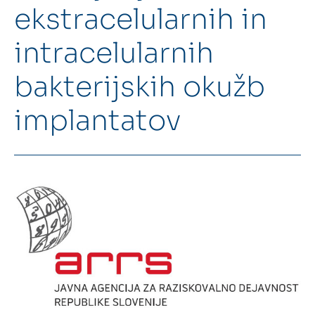
ekstracelularnih in
Intranet
intracelularnih
Webmail
bakterijskih okužb
Knjižnica FKKT
implantatov
Javna naročila
Alumni UL FKKT
Center za raziskave vode UL
SL
EN