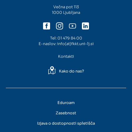
Večna pot 113
1000 Ljubljana
Tel:
01 479 84 00
E-naslov:
info(at)fkkt.uni-lj.si
Kontakti
Kako do nas?
Eduroam
Zasebnost
Izjava o dostopnosti spletišča