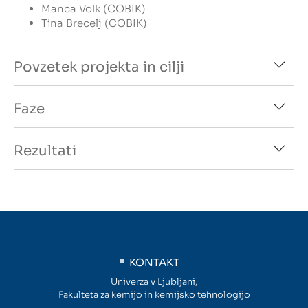
Manca Volk (COBIK)
Tina Brecelj (COBIK)
Povzetek projekta in cilji
Faze
Rezultati
KONTAKT
Univerza v Ljubljani,
Fakulteta za kemijo in kemijsko tehnologijo