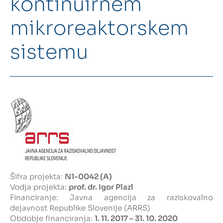
kontinuirnem
mikroreaktorskem
Intranet
sistemu
Webmail
Knjižnica FKKT
Javna naročila
Alumni UL FKKT
Center za raziskave vode UL
Šifra projekta:
N1-0042 (A)
SL
EN
Vodja projekta:
prof. dr. Igor Plazl
Financiranje:
Javna agencija za raziskovalno
dejavnost Republike Slovenije (ARRS)
Obdobje financiranja:
1. 11. 2017 – 31. 10. 2020