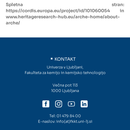
Spletna stran:
https://cordis.europa.eu/project/id/101060054
in
Intranet
www.heritageresearch-hub.eu/arche-home/about-
arche/
Webmail
Knjižnica FKKT
Javna naročila
KONTAKT
Univerza v Ljubljani,
Alumni UL FKKT
Fakulteta za kemijo in kemijsko tehnologijo
Center za raziskave vode UL
Večna pot 113
1000 Ljubljana
SL
EN
Tel:
01 479 84 00
E-naslov:
info(at)fkkt.uni-lj.si