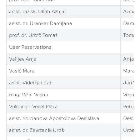
asist. razisk. Ullah Azmat
Azmat.U
asist. dr. Urankar Damijana
Damijan
prof. dr. Urbič Tomaž
Tomaz.U
User Reservations
Valijev Anja
Anja.Val
Vasić Mara
Mara.Va
asist. Vidergar Jan
Jan.Vid
mag. Vižin Vesna
Vesna.V
Vuković - Vesel Petra
Petra.V
asist. Yordanova Apostolova Desislava
Desisla
asist. dr. Zavrtanik Uroš
Uros.Za