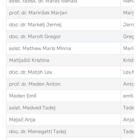
asist. razisk. dr. Maraš Nenad
Nenad.M
prof. dr. Marinšek Marjan
Marjan.
doc. dr. Markelj Jernej
Jernej.
doc. dr. Marolt Gregor
Gregor.
asist. Mathew Maris Minna
MarisMi
Matijašić Kristina
Kristin
doc. dr. Matoh Lev
Lev.Mat
prof. dr. Meden Anton
Anton.M
Meden Emil
emil.me
asist. Medved Tadej
Tadej.M
Mejač Anja
Anja.Me
doc. dr. Menegatti Tadej
Tadej.M