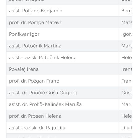
asist. Poljanc Benjamin
Benjami
prof. dr. Pompe Matevž
Matevz.
Ponikvar Igor
Igor.Po
asist. Potočnik Martina
Martina
asist.-razisk. Potočnik Helena
Helena.
Povalej Irena
Irena.P
prof. dr. Požgan Franc
Franc.P
asist. dr. Prinčič Griša Grigorij
Grisa.G
asist. dr. Prolič-Kalinšek Maruša
Marusa.
prof. dr. Prosen Helena
Helena.
asist.-razisk. dr. Raju Liju
Liju.Raj