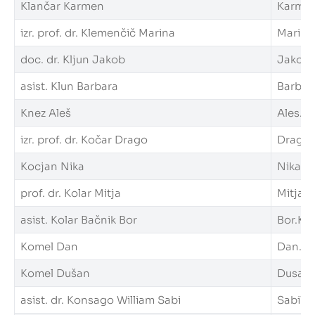
Klančar Karmen
Karmen.
izr. prof. dr. Klemenčič Marina
Marina.
doc. dr. Kljun Jakob
Jakob.K
asist. Klun Barbara
Barbara
Knez Aleš
Ales.Kn
izr. prof. dr. Kočar Drago
Drago.K
Kocjan Nika
Nika.Ko
prof. dr. Kolar Mitja
Mitja.K
asist. Kolar Bačnik Bor
Bor.Kol
Komel Dan
Dan.Kom
Komel Dušan
Dusan.K
asist. dr. Konsago William Sabi
SabiWil