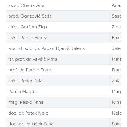
asist. Obaha Ana
Ana.Oba
pred. Ogrizović Saša
Sasa.Og
asist. Oražem Žiga
Ziga.Or
asist. Paolin Emma
Emma.Pa
znanst. sod. dr. Papan Djaniš Jelena
Jelena.
izr. prof. dr. Pavšič Miha
Miha.Pa
prof. dr. Perdih Franc
Franc.P
asist. Perko Zala
Zala.Pe
Peršič Magda
Magda.P
mag. Pesko Nina
Nina.Pe
doc. dr. Petek Nejc
Nejc.Pe
doc. dr. Petriček Saša
Sasa.Pe