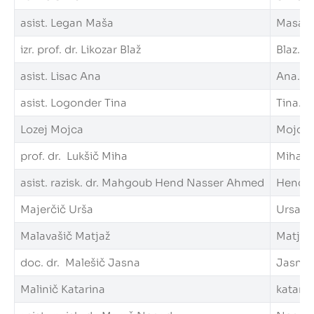
asist. Legan Maša
Masa.Le
izr. prof. dr. Likozar Blaž
Blaz.Lik
asist. Lisac Ana
Ana.Lis
asist. Logonder Tina
Tina.Lo
Lozej Mojca
Mojca.L
prof. dr. Lukšič Miha
Miha.Lu
asist. razisk. dr. Mahgoub Hend Nasser Ahmed
Hend.M
Majerčič Urša
Ursa.Ma
Malavašič Matjaž
Matjaz.
doc. dr. Malešič Jasna
Jasna.M
Malinič Katarina
katarin