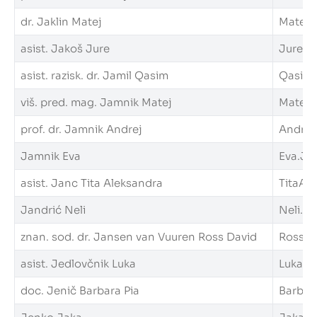
dr. Jaklin Matej
Matej.J
asist. Jakoš Jure
Jure.Ja
asist. razisk. dr. Jamil Qasim
Qasim.J
viš. pred. mag. Jamnik Matej
Matej.J
prof. dr. Jamnik Andrej
Andrej.
Jamnik Eva
Eva.Jam
asist. Janc Tita Aleksandra
TitaAle
Jandrić Neli
Neli.Ja
znan. sod. dr. Jansen van Vuuren Ross David
Ross.Ja
asist. Jedlovčnik Luka
Luka.Je
doc. Jenič Barbara Pia
Barbara