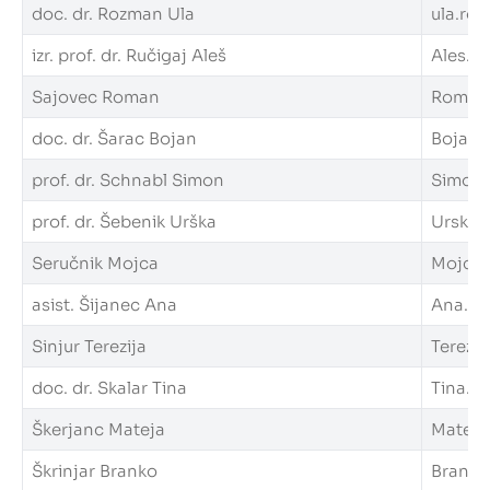
doc. dr. Rozman Ula
ula.roz
izr. prof. dr. Ručigaj Aleš
Ales.Ru
Sajovec Roman
Roman.S
doc. dr. Šarac Bojan
Bojan.S
prof. dr. Schnabl Simon
Simon.S
prof. dr. Šebenik Urška
Urska.S
Seručnik Mojca
Mojca.S
asist. Šijanec Ana
Ana.Sij
Sinjur Terezija
Terezija
doc. dr. Skalar Tina
Tina.Sk
Škerjanc Mateja
Mateja.
Škrinjar Branko
Branko.