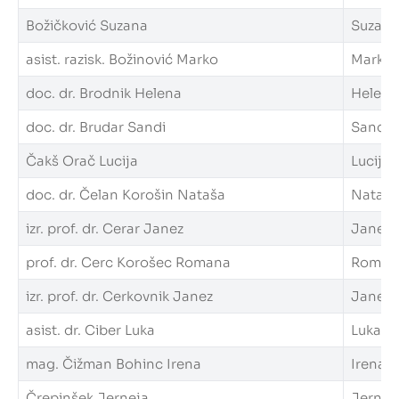
Božičković Suzana
Suzana.
asist. razisk. Božinović Marko
Marko.B
doc. dr. Brodnik Helena
Helena.
doc. dr. Brudar Sandi
Sandi.B
Čakš Orač Lucija
Lucija.
doc. dr. Čelan Korošin Nataša
Natasa.
izr. prof. dr. Cerar Janez
Janez.C
prof. dr. Cerc Korošec Romana
Romana
izr. prof. dr. Cerkovnik Janez
Janez.C
asist. dr. Ciber Luka
Luka.Ci
mag. Čižman Bohinc Irena
Irena.C
Črepinšek Jerneja
Jerneja