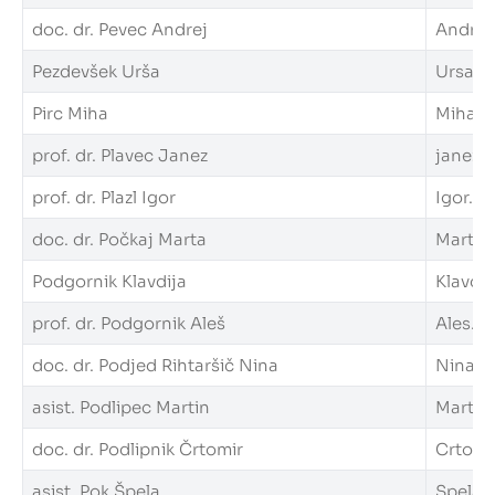
doc. dr. Pevec Andrej
Andrej.
Pezdevšek Urša
Ursa.Pe
Pirc Miha
Miha.Pi
prof. dr. Plavec Janez
janez.p
prof. dr. Plazl Igor
Igor.Pla
doc. dr. Počkaj Marta
Marta.P
Podgornik Klavdija
Klavdij
prof. dr. Podgornik Aleš
Ales.Po
doc. dr. Podjed Rihtaršič Nina
Nina.Po
asist. Podlipec Martin
Martin.
doc. dr. Podlipnik Črtomir
Crtomir
asist. Pok Špela
Spela.P