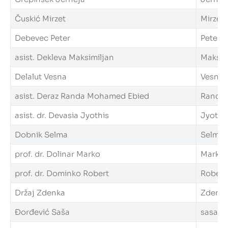
Čuskić Mirzet
Mirzet.
Debevec Peter
Peter.D
asist. Dekleva Maksimiljan
Maksimi
Delalut Vesna
Vesna.D
asist. Deraz Randa Mohamed Ebied
Randa.D
asist. dr. Devasia Jyothis
Jyothis
Dobnik Selma
Selma.D
prof. dr. Dolinar Marko
Marko.D
prof. dr. Dominko Robert
Robert.
Držaj Zdenka
Zdenka.
Đorđević Saša
sasa.dz