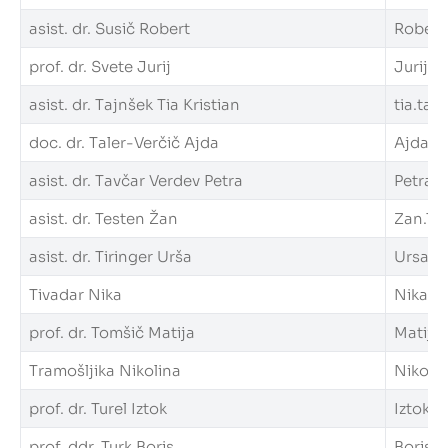
asist. dr. Susič Robert
Robert.
prof. dr. Svete Jurij
Jurij.Sv
asist. dr. Tajnšek Tia Kristian
tia.tajn
doc. dr. Taler-Verčič Ajda
Ajda.Ta
asist. dr. Tavčar Verdev Petra
Petra.T
asist. dr. Testen Žan
Zan.Tes
asist. dr. Tiringer Urša
Ursa.Ti
Tivadar Nika
Nika.Ti
prof. dr. Tomšič Matija
Matija.
Tramošljika Nikolina
Nikolin
prof. dr. Turel Iztok
Iztok.Tu
prof. ddr. Turk Boris
Boris.Tu