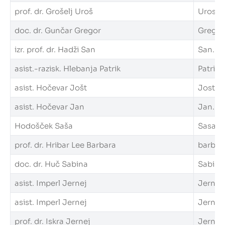
prof. dr. Grošelj Uroš
Uros.Gr
doc. dr. Gunčar Gregor
Gregor.
izr. prof. dr. Hadži San
San.Had
asist.-razisk. Hlebanja Patrik
Patrik.
asist. Hočevar Jošt
Jost.Ho
asist. Hočevar Jan
Jan.Hoc
Hodošček Saša
Sasa.Ho
prof. dr. Hribar Lee Barbara
barbara
doc. dr. Huč Sabina
Sabina.
asist. Imperl Jernej
Jernej.
asist. Imperl Jernej
Jernej.
prof. dr. Iskra Jernej
Jernej.