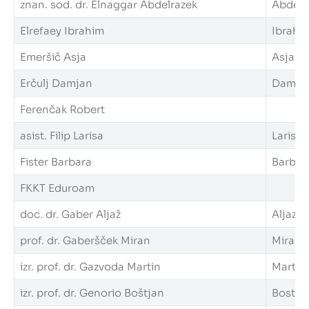
znan. sod. dr. Elnaggar Abdelrazek
Abdelra
Elrefaey Ibrahim
Ibrahim
Emeršič Asja
Asja.Em
Erčulj Damjan
Damjan.
Ferenčak Robert
asist. Filip Larisa
Larisa.F
Fister Barbara
Barbara
FKKT Eduroam
doc. dr. Gaber Aljaž
Aljaz.G
prof. dr. Gaberšček Miran
Miran.G
izr. prof. dr. Gazvoda Martin
Martin.
izr. prof. dr. Genorio Boštjan
Bostjan