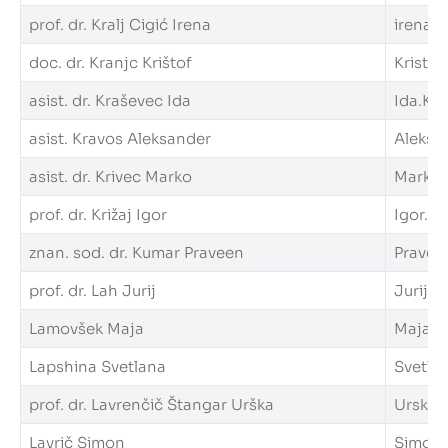
prof. dr. Kralj Cigić Irena
irena.kr
doc. dr. Kranjc Krištof
Kristof
asist. dr. Kraševec Ida
Ida.Kra
asist. Kravos Aleksander
Aleksan
asist. dr. Krivec Marko
Marko.K
prof. dr. Križaj Igor
Igor.Kri
znan. sod. dr. Kumar Praveen
Praveen
prof. dr. Lah Jurij
Jurij.La
Lamovšek Maja
Maja.La
Lapshina Svetlana
Svetlan
prof. dr. Lavrenčič Štangar Urška
Urska.L
Lavrič Simon
Simon.L