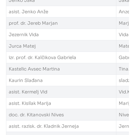
Jenko Jaka
Jaka.Je
asist. Jenko Anže
Anze.Je
prof. dr. Jereb Marjan
Marjan.
Jezernik Vida
Vida.Je
Jurca Matej
Matej.J
izr. prof. dr. Kalčikova Gabriela
Gabriel
Kastelic Avsec Martina
Tina.Ka
Kaurin Slađana
sladzan
asist. Kermelj Vid
Vid.Ker
asist. Kisilak Marija
Marija.K
doc. dr. Kitanovski Nives
Nives.K
asist. razisk. dr. Kladnik Jerneja
Jerneja