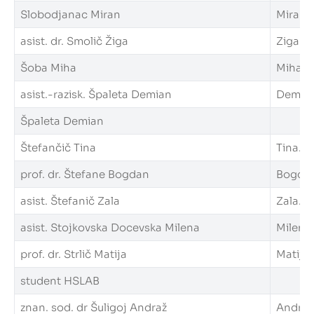
Slobodjanac Miran
Miran.S
asist. dr. Smolič Žiga
Ziga.Sm
Šoba Miha
Miha.So
asist.-razisk. Špaleta Demian
Demian.
Špaleta Demian
Štefančič Tina
Tina.St
prof. dr. Štefane Bogdan
Bogdan.
asist. Štefanič Zala
Zala.St
asist. Stojkovska Docevska Milena
Milena.
prof. dr. Strlič Matija
Matija.S
student HSLAB
znan. sod. dr Šuligoj Andraž
Andraz.