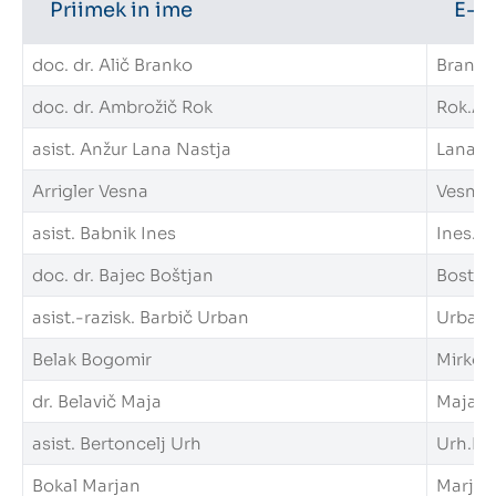
Priimek in ime
E-n
Intranet
doc. dr. Alič Branko
Branko.
Webmail
doc. dr. Ambrožič Rok
Rok.Amb
asist. Anžur Lana Nastja
LanaNas
Knjižnica FKKT
Arrigler Vesna
Vesna.A
Javna naročila
asist. Babnik Ines
Ines.Ba
Alumni UL FKKT
doc. dr. Bajec Boštjan
Bostjan
asist.-razisk. Barbič Urban
Urban.B
Center za raziskave vode UL
Belak Bogomir
Mirko.B
dr. Belavič Maja
Maja.Be
SL
EN
asist. Bertoncelj Urh
Urh.Ber
Bokal Marjan
Marjan.