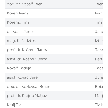
doc. dr. Kopač Tilen
Tilen.K
Koren Ivana
Ivana.K
Korenič Tina
Tina.Ko
dr. Kosel Janez
Janez.K
mag. Košir Iztok
Iztok.Ko
prof. dr. Košmrlj Janez
Janez.K
asist. dr. Košmrlj Berta
Berta.K
Kovač Tadeja
Tadeja.
asist. Kovač Jure
Jure.Ko
doc. dr. Kozlevčar Bojan
Bojan.K
prof. dr. Krajnc Matjaž
Matjaz.
Kralj Tia
Tia.Kral