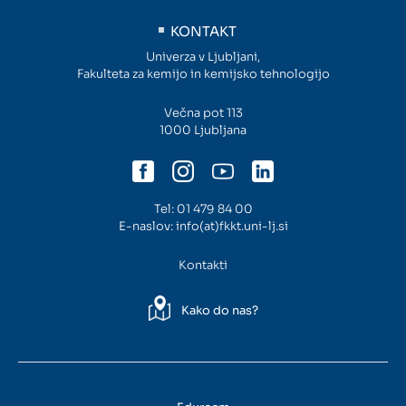
KONTAKT
Univerza v Ljubljani,
Fakulteta za kemijo in kemijsko tehnologijo
Večna pot 113
1000 Ljubljana
Tel:
01 479 84 00
E-naslov:
info(at)fkkt.uni-lj.si
Kontakti
Kako do nas?