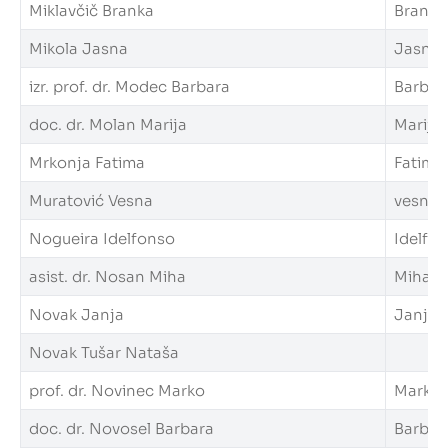
Miklavčič Branka
Branka.
Mikola Jasna
Jasna.M
izr. prof. dr. Modec Barbara
Barbara
doc. dr. Molan Marija
Marija.
Mrkonja Fatima
Fatima.
Muratović Vesna
vesna.m
Nogueira Idelfonso
Idelfon
asist. dr. Nosan Miha
Miha.No
Novak Janja
Janja.N
Novak Tušar Nataša
prof. dr. Novinec Marko
Marko.N
doc. dr. Novosel Barbara
Barbara