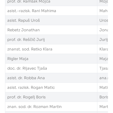
prof. dr. Ramšak Mojca
Mojca.R
asist.-razisk. Rani Mahima
Mahima.
asist. Rapuš Uroš
Uros.Ra
Rebetz Jonathan
Jonatha
prof. dr. Reščič Jurij
Jurij.Re
znanst. sod. Retko Klara
Klara.R
Rigler Maja
Maja.Ri
doc. dr. Rijavec Tjaša
Tjasa.R
asist. dr. Robba Ana
ana.rob
asist. razisk. Rogan Matic
Matic.R
prof. dr. Rogelj Boris
Boris.R
znan. sod. dr. Rozman Martin
Martin.