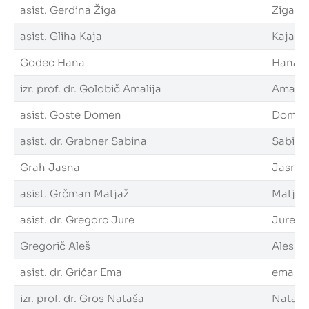
asist. Gerdina Žiga
Ziga.Ge
asist. Gliha Kaja
Kaja.Gl
Godec Hana
Hana.Go
izr. prof. dr. Golobič Amalija
Amalija
asist. Goste Domen
Domen.G
asist. dr. Grabner Sabina
Sabina.
Grah Jasna
Jasna.G
asist. Grčman Matjaž
Matjaz.
asist. dr. Gregorc Jure
Jure.Gr
Gregorič Aleš
Ales.Gr
asist. dr. Gričar Ema
ema.gri
izr. prof. dr. Gros Nataša
Natasa.